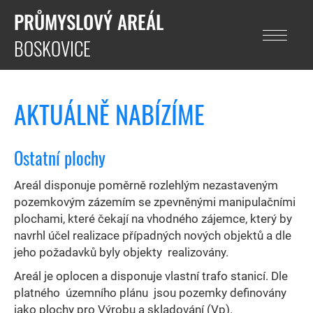
PRŮMYSLOVÝ AREÁL
BOSKOVICE
AKTUÁLNĚ NABÍZÍME
Ostatní plochy
Areál disponuje poměrně rozlehlým nezastaveným
pozemkovým zázemím se zpevněnými manipulačními
plochami, které čekají na vhodného zájemce, který by
navrhl účel realizace případných nových objektů a dle
jeho požadavků byly objekty realizovány.
Areál je oplocen a disponuje vlastní trafo stanicí. Dle
platného územního plánu jsou pozemky definovány
jako plochy pro Výrobu a skladování (Vp).